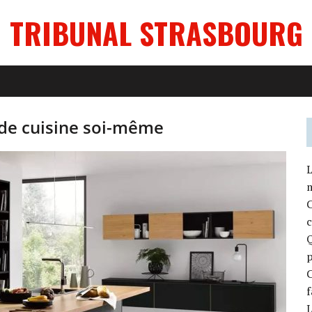
TRIBUNAL STRASBOURG
e cuisine soi-même
L
m
C
c
C
f
L